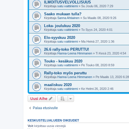
ILMOITUSVELVOLLISUUS
Kirjoittaja
satu vaittiniemi
»
Su Joulu 06, 2020 7:29
Saako mukaan tulla?
Kirjoittaja
Sanna Ahtiainen
»
Su Maalis 08, 2020 9:26
Loka- joulukuu 2020
Kirjoittaja
satu vaittiniemi
»
To Syys 24, 2020 4:01
Elo-syyskuu 2020
Kirjoittaja
satu vaittiniemi
»
Ma Heinä 27, 2020 1:36
26.6 rally-toko PERUTTU!
Kirjoittaja
Hanna-Leena Himmanen
»
Ti Kesä 23, 2020 4:54
Touko - kesäkuu 2020
Kirjoittaja
satu vaittiniemi
»
Pe Touko 08, 2020 8:59
Rally-toko myös peruttu
Kirjoittaja
Hanna-Leena Himmanen
»
Pe Maalis 13, 2020 6:28
maaliskuu 2020
Kirjoittaja
satu vaittiniemi
»
Ke Helmi 26, 2020 2:46
Uusi Aihe
Palaa etusivulle
KESKUSTELUALUEEN OIKEUDET
Voit
kirjoittaa uusia viestejä