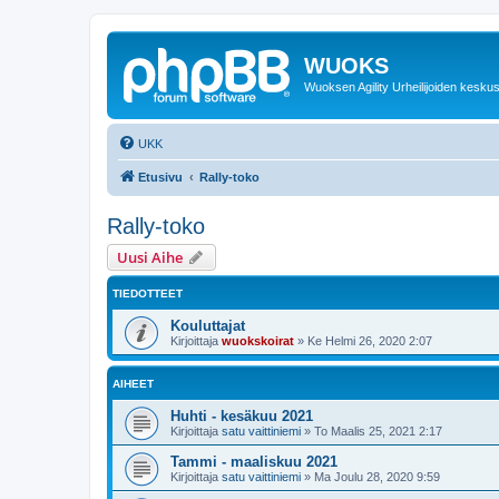
WUOKS
Wuoksen Agility Urheilijoiden keskus
UKK
Etusivu
Rally-toko
Rally-toko
Uusi Aihe
TIEDOTTEET
Kouluttajat
Kirjoittaja
wuokskoirat
»
Ke Helmi 26, 2020 2:07
AIHEET
Huhti - kesäkuu 2021
Kirjoittaja
satu vaittiniemi
»
To Maalis 25, 2021 2:17
Tammi - maaliskuu 2021
Kirjoittaja
satu vaittiniemi
»
Ma Joulu 28, 2020 9:59