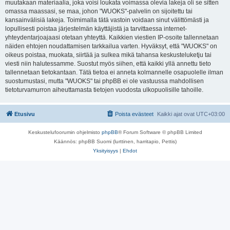
muutakaan materiaalia, joka voisi loukata voimassa olevia lakeja oli se sitten
omassa maassasi, se maa, johon "WUOKS"-palvelin on sijoitettu tai
kansainvälisiä lakeja. Toimimalla tätä vastoin voidaan sinut välittömästi ja
lopullisesti poistaa järjestelmän käyttäjistä ja tarvittaessa internet-
yhteydentarjoajaasi otetaan yhteyttä. Kaikkien viestien IP-osoite tallennetaan
näiden ehtojen noudattamisen tarkkailua varten. Hyväksyt, että "WUOKS" on
oikeus poistaa, muokata, siirtää ja sulkea mikä tahansa keskusteluketju tai
viesti niin halutessamme. Suostut myös siihen, että kaikki yllä annettu tieto
tallennetaan tietokantaan. Tätä tietoa ei anneta kolmannelle osapuolelle ilman
suostumustasi, mutta "WUOKS" tai phpBB ei ole vastuussa mahdollisen
tietoturvamurron aiheuttamasta tietojen vuodosta ulkopuolisille tahoille.
Etusivu
Poista evästeet
Kaikki ajat ovat
UTC+03:00
Keskustelufoorumin ohjelmisto
phpBB
® Forum Software © phpBB Limited
Käännös: phpBB Suomi (lurttinen, harritapio, Pettis)
Yksityisyys
|
Ehdot