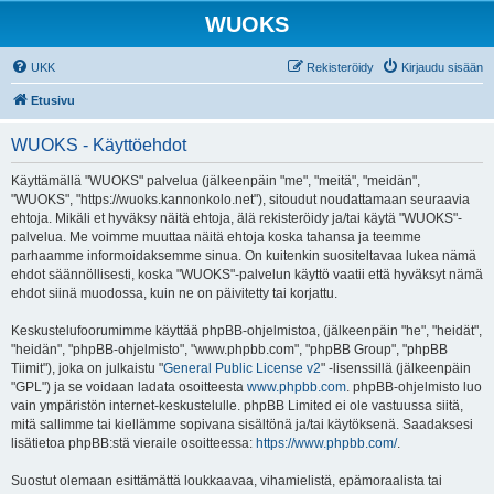
WUOKS
UKK
Rekisteröidy
Kirjaudu sisään
Etusivu
WUOKS - Käyttöehdot
Käyttämällä "WUOKS" palvelua (jälkeenpäin "me", "meitä", "meidän",
"WUOKS", "https://wuoks.kannonkolo.net"), sitoudut noudattamaan seuraavia
ehtoja. Mikäli et hyväksy näitä ehtoja, älä rekisteröidy ja/tai käytä "WUOKS"-
palvelua. Me voimme muuttaa näitä ehtoja koska tahansa ja teemme
parhaamme informoidaksemme sinua. On kuitenkin suositeltavaa lukea nämä
ehdot säännöllisesti, koska "WUOKS"-palvelun käyttö vaatii että hyväksyt nämä
ehdot siinä muodossa, kuin ne on päivitetty tai korjattu.
Keskustelufoorumimme käyttää phpBB-ohjelmistoa, (jälkeenpäin "he", "heidät",
"heidän", "phpBB-ohjelmisto", "www.phpbb.com", "phpBB Group", "phpBB
Tiimit"), joka on julkaistu "
General Public License v2
" -lisenssillä (jälkeenpäin
"GPL") ja se voidaan ladata osoitteesta
www.phpbb.com
. phpBB-ohjelmisto luo
vain ympäristön internet-keskustelulle. phpBB Limited ei ole vastuussa siitä,
mitä sallimme tai kiellämme sopivana sisältönä ja/tai käytöksenä. Saadaksesi
lisätietoa phpBB:stä vieraile osoitteessa:
https://www.phpbb.com/
.
Suostut olemaan esittämättä loukkaavaa, vihamielistä, epämoraalista tai