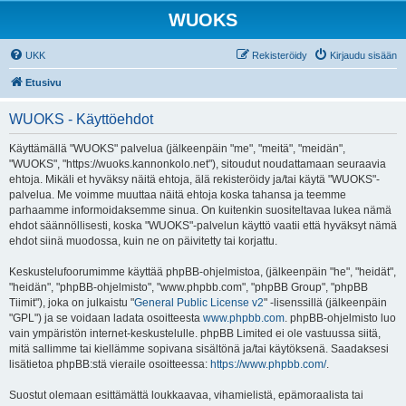
WUOKS
UKK
Rekisteröidy
Kirjaudu sisään
Etusivu
WUOKS - Käyttöehdot
Käyttämällä "WUOKS" palvelua (jälkeenpäin "me", "meitä", "meidän",
"WUOKS", "https://wuoks.kannonkolo.net"), sitoudut noudattamaan seuraavia
ehtoja. Mikäli et hyväksy näitä ehtoja, älä rekisteröidy ja/tai käytä "WUOKS"-
palvelua. Me voimme muuttaa näitä ehtoja koska tahansa ja teemme
parhaamme informoidaksemme sinua. On kuitenkin suositeltavaa lukea nämä
ehdot säännöllisesti, koska "WUOKS"-palvelun käyttö vaatii että hyväksyt nämä
ehdot siinä muodossa, kuin ne on päivitetty tai korjattu.
Keskustelufoorumimme käyttää phpBB-ohjelmistoa, (jälkeenpäin "he", "heidät",
"heidän", "phpBB-ohjelmisto", "www.phpbb.com", "phpBB Group", "phpBB
Tiimit"), joka on julkaistu "
General Public License v2
" -lisenssillä (jälkeenpäin
"GPL") ja se voidaan ladata osoitteesta
www.phpbb.com
. phpBB-ohjelmisto luo
vain ympäristön internet-keskustelulle. phpBB Limited ei ole vastuussa siitä,
mitä sallimme tai kiellämme sopivana sisältönä ja/tai käytöksenä. Saadaksesi
lisätietoa phpBB:stä vieraile osoitteessa:
https://www.phpbb.com/
.
Suostut olemaan esittämättä loukkaavaa, vihamielistä, epämoraalista tai