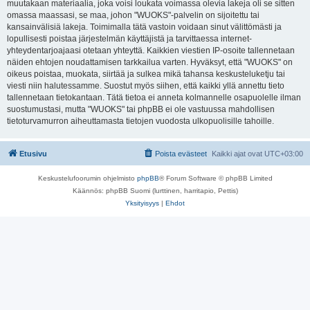
muutakaan materiaalia, joka voisi loukata voimassa olevia lakeja oli se sitten
omassa maassasi, se maa, johon "WUOKS"-palvelin on sijoitettu tai
kansainvälisiä lakeja. Toimimalla tätä vastoin voidaan sinut välittömästi ja
lopullisesti poistaa järjestelmän käyttäjistä ja tarvittaessa internet-
yhteydentarjoajaasi otetaan yhteyttä. Kaikkien viestien IP-osoite tallennetaan
näiden ehtojen noudattamisen tarkkailua varten. Hyväksyt, että "WUOKS" on
oikeus poistaa, muokata, siirtää ja sulkea mikä tahansa keskusteluketju tai
viesti niin halutessamme. Suostut myös siihen, että kaikki yllä annettu tieto
tallennetaan tietokantaan. Tätä tietoa ei anneta kolmannelle osapuolelle ilman
suostumustasi, mutta "WUOKS" tai phpBB ei ole vastuussa mahdollisen
tietoturvamurron aiheuttamasta tietojen vuodosta ulkopuolisille tahoille.
Etusivu
Poista evästeet
Kaikki ajat ovat
UTC+03:00
Keskustelufoorumin ohjelmisto
phpBB
® Forum Software © phpBB Limited
Käännös: phpBB Suomi (lurttinen, harritapio, Pettis)
Yksityisyys
|
Ehdot