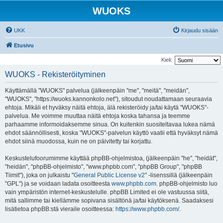
WUOKS
UKK
Kirjaudu sisään
Etusivu
Kieli:
WUOKS - Rekisteröityminen
Käyttämällä "WUOKS" palvelua (jälkeenpäin "me", "meitä", "meidän",
"WUOKS", "https://wuoks.kannonkolo.net"), sitoudut noudattamaan seuraavia
ehtoja. Mikäli et hyväksy näitä ehtoja, älä rekisteröidy ja/tai käytä "WUOKS"-
palvelua. Me voimme muuttaa näitä ehtoja koska tahansa ja teemme
parhaamme informoidaksemme sinua. On kuitenkin suositeltavaa lukea nämä
ehdot säännöllisesti, koska "WUOKS"-palvelun käyttö vaatii että hyväksyt nämä
ehdot siinä muodossa, kuin ne on päivitetty tai korjattu.
Keskustelufoorumimme käyttää phpBB-ohjelmistoa, (jälkeenpäin "he", "heidät",
"heidän", "phpBB-ohjelmisto", "www.phpbb.com", "phpBB Group", "phpBB
Tiimit"), joka on julkaistu "
General Public License v2
" -lisenssillä (jälkeenpäin
"GPL") ja se voidaan ladata osoitteesta
www.phpbb.com
. phpBB-ohjelmisto luo
vain ympäristön internet-keskustelulle. phpBB Limited ei ole vastuussa siitä,
mitä sallimme tai kiellämme sopivana sisältönä ja/tai käytöksenä. Saadaksesi
lisätietoa phpBB:stä vieraile osoitteessa:
https://www.phpbb.com/
.