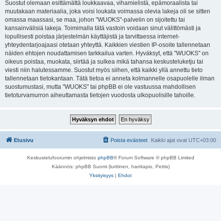
Suostut olemaan esittämättä loukkaavaa, vihamielistä, epämoraalista tai
muutakaan materiaalia, joka voisi loukata voimassa olevia lakeja oli se sitten
omassa maassasi, se maa, johon "WUOKS"-palvelin on sijoitettu tai
kansainvälisiä lakeja. Toimimalla tätä vastoin voidaan sinut välittömästi ja
lopullisesti poistaa järjestelmän käyttäjistä ja tarvittaessa internet-
yhteydentarjoajaasi otetaan yhteyttä. Kaikkien viestien IP-osoite tallennetaan
näiden ehtojen noudattamisen tarkkailua varten. Hyväksyt, että "WUOKS" on
oikeus poistaa, muokata, siirtää ja sulkea mikä tahansa keskusteluketju tai
viesti niin halutessamme. Suostut myös siihen, että kaikki yllä annettu tieto
tallennetaan tietokantaan. Tätä tietoa ei anneta kolmannelle osapuolelle ilman
suostumustasi, mutta "WUOKS" tai phpBB ei ole vastuussa mahdollisen
tietoturvamurron aiheuttamasta tietojen vuodosta ulkopuolisille tahoille.
Etusivu
Poista evästeet
Kaikki ajat ovat
UTC+03:00
Keskustelufoorumin ohjelmisto
phpBB
® Forum Software © phpBB Limited
Käännös: phpBB Suomi (lurttinen, harritapio, Pettis)
Yksityisyys
|
Ehdot