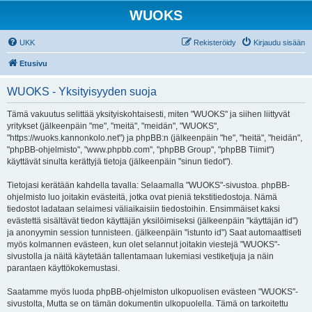
WUOKS
UKK
Rekisteröidy
Kirjaudu sisään
Etusivu
WUOKS - Yksityisyyden suoja
Tämä vakuutus selittää yksityiskohtaisesti, miten "WUOKS" ja siihen liittyvät
yritykset (jälkeenpäin "me", "meitä", "meidän", "WUOKS",
"https://wuoks.kannonkolo.net") ja phpBB:n (jälkeenpäin "he", "heitä", "heidän",
"phpBB-ohjelmisto", "www.phpbb.com", "phpBB Group", "phpBB Tiimit")
käyttävät sinulta kerättyjä tietoja (jälkeenpäin "sinun tiedot").
Tietojasi kerätään kahdella tavalla: Selaamalla "WUOKS"-sivustoa. phpBB-
ohjelmisto luo joitakin evästeitä, jotka ovat pieniä tekstitiedostoja. Nämä
tiedostot ladataan selaimesi väliaikaisiin tiedostoihin. Ensimmäiset kaksi
evästettä sisältävät tiedon käyttäjän yksilöimiseksi (jälkeenpäin "käyttäjän id")
ja anonyymin session tunnisteen. (jälkeenpäin "istunto id") Saat automaattiseti
myös kolmannen evästeen, kun olet selannut joitakin viestejä "WUOKS"-
sivustolla ja näitä käytetään tallentamaan lukemiasi vestiketjuja ja näin
parantaen käyttökokemustasi.
Saatamme myös luoda phpBB-ohjelmiston ulkopuolisen evästeen "WUOKS"-
sivustolta, Mutta se on tämän dokumentin ulkopuolella. Tämä on tarkoitettu