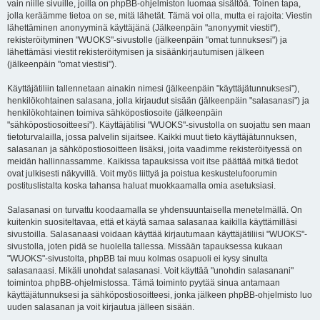
vain niille sivuille, joilla on phpBB-ohjelmiston luomaa sisältöä. Toinen tapa,
jolla keräämme tietoa on se, mitä lähetät. Tämä voi olla, mutta ei rajoita: Viestin
lähettäminen anonyyminä käyttäjänä (Jälkeenpäin "anonyymit viestit"),
rekisteröityminen "WUOKS"-sivustolle (jälkeenpäin "omat tunnuksesi") ja
lähettämäsi viestit rekisteröitymisen ja sisäänkirjautumisen jälkeen
(jälkeenpäin "omat viestisi").
Käyttäjätiliin tallennetaan ainakin nimesi (jälkeenpäin "käyttäjätunnuksesi"),
henkilökohtainen salasana, jolla kirjaudut sisään (jälkeenpäin "salasanasi") ja
henkilökohtainen toimiva sähköpostiosoite (jälkeenpäin
"sähköpostiosoitteesi"). Käyttäjätilisi "WUOKS"-sivustolla on suojattu sen maan
tietoturvalailla, jossa palvelin sijaitsee. Kaikki muut tieto käyttäjätunnuksen,
salasanan ja sähköpostiosoitteen lisäksi, joita vaadimme rekisteröityessä on
meidän hallinnassamme. Kaikissa tapauksissa voit itse päättää mitkä tiedot
ovat julkisesti näkyvillä. Voit myös liittyä ja poistua keskustelufoorumin
postituslistalta koska tahansa haluat muokkaamalla omia asetuksiasi.
Salasanasi on turvattu koodaamalla se yhdensuuntaisella menetelmällä. On
kuitenkin suositeltavaa, että et käytä samaa salasanaa kaikilla käyttämilläsi
sivustoilla. Salasanaasi voidaan käyttää kirjautumaan käyttäjätiliisi "WUOKS"-
sivustolla, joten pidä se huolella tallessa. Missään tapauksessa kukaan
"WUOKS"-sivustolta, phpBB tai muu kolmas osapuoli ei kysy sinulta
salasanaasi. Mikäli unohdat salasanasi. Voit käyttää "unohdin salasanani"
toimintoa phpBB-ohjelmistossa. Tämä toiminto pyytää sinua antamaan
käyttäjätunnuksesi ja sähköpostiosoitteesi, jonka jälkeen phpBB-ohjelmisto luo
uuden salasanan ja voit kirjautua jälleen sisään.