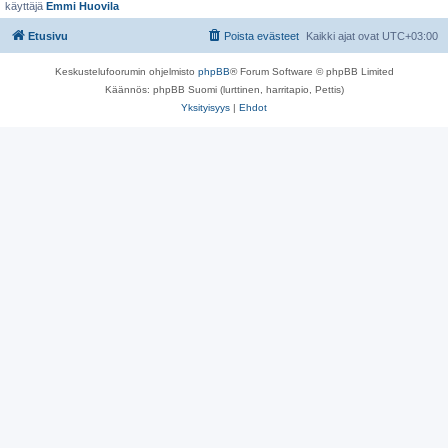
käyttäjä
Emmi Huovila
Etusivu
Poista evästeet
Kaikki ajat ovat
UTC+03:00
Keskustelufoorumin ohjelmisto
phpBB
® Forum Software © phpBB Limited
Käännös: phpBB Suomi (lurttinen, harritapio, Pettis)
Yksityisyys
|
Ehdot