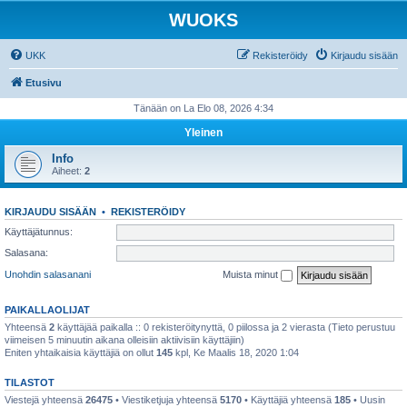
WUOKS
UKK
Rekisteröidy
Kirjaudu sisään
Etusivu
Tänään on La Elo 08, 2026 4:34
Yleinen
Info
Aiheet:
2
KIRJAUDU SISÄÄN
•
REKISTERÖIDY
Käyttäjätunnus:
Salasana:
Unohdin salasanani
Muista minut
PAIKALLAOLIJAT
Yhteensä
2
käyttäjää paikalla :: 0 rekisteröitynyttä, 0 piilossa ja 2 vierasta (Tieto perustuu
viimeisen 5 minuutin aikana olleisiin aktiivisiin käyttäjiin)
Eniten yhtaikaisia käyttäjiä on ollut
145
kpl, Ke Maalis 18, 2020 1:04
TILASTOT
Viestejä yhteensä
26475
• Viestiketjuja yhteensä
5170
• Käyttäjiä yhteensä
185
• Uusin