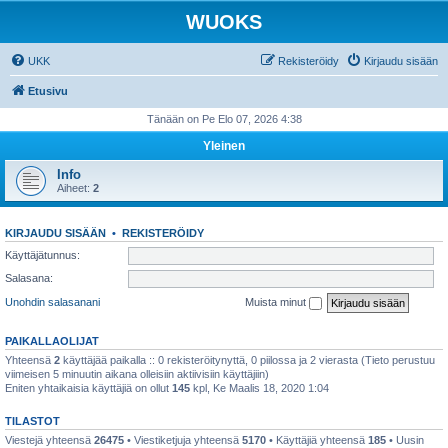
WUOKS
UKK
Rekisteröidy
Kirjaudu sisään
Etusivu
Tänään on Pe Elo 07, 2026 4:38
Yleinen
Info
Aiheet:
2
KIRJAUDU SISÄÄN
•
REKISTERÖIDY
Käyttäjätunnus:
Salasana:
Unohdin salasanani
Muista minut
PAIKALLAOLIJAT
Yhteensä
2
käyttäjää paikalla :: 0 rekisteröitynyttä, 0 piilossa ja 2 vierasta (Tieto perustuu
viimeisen 5 minuutin aikana olleisiin aktiivisiin käyttäjiin)
Eniten yhtaikaisia käyttäjiä on ollut
145
kpl, Ke Maalis 18, 2020 1:04
TILASTOT
Viestejä yhteensä
26475
• Viestiketjuja yhteensä
5170
• Käyttäjiä yhteensä
185
• Uusin