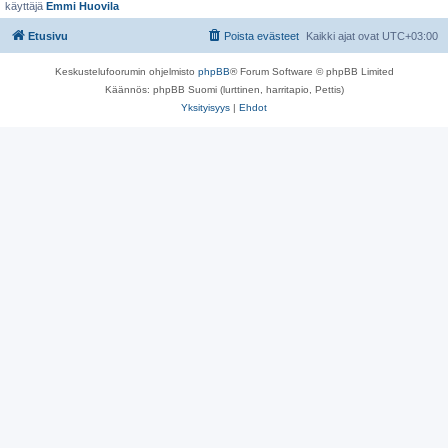
käyttäjä
Emmi Huovila
Etusivu
Poista evästeet
Kaikki ajat ovat
UTC+03:00
Keskustelufoorumin ohjelmisto
phpBB
® Forum Software © phpBB Limited
Käännös: phpBB Suomi (lurttinen, harritapio, Pettis)
Yksityisyys
|
Ehdot