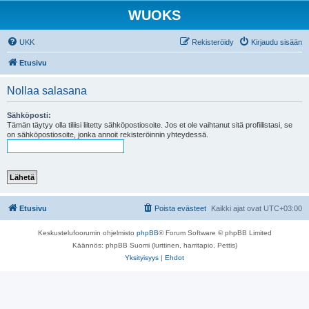
WUOKS
UKK
Rekisteröidy
Kirjaudu sisään
Etusivu
Nollaa salasana
Sähköposti:
Tämän täytyy olla tiliisi liitetty sähköpostiosoite. Jos et ole vaihtanut sitä profiilistasi, se
on sähköpostiosoite, jonka annoit rekisteröinnin yhteydessä.
Etusivu
Poista evästeet
Kaikki ajat ovat
UTC+03:00
Keskustelufoorumin ohjelmisto
phpBB
® Forum Software © phpBB Limited
Käännös: phpBB Suomi (lurttinen, harritapio, Pettis)
Yksityisyys
|
Ehdot