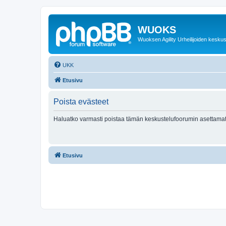
WUOKS
Wuoksen Agility Urheilijoiden keskus
UKK
Etusivu
Poista evästeet
Haluatko varmasti poistaa tämän keskustelufoorumin asettamat
Etusivu