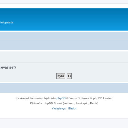
telupalsta
 evästeet?
Keskustelufoorumin ohjelmisto
phpBB
® Forum Software © phpBB Limited
Käännös: phpBB Suomi (lurttinen, harritapio, Pettis)
Yksityisyys
|
Ehdot