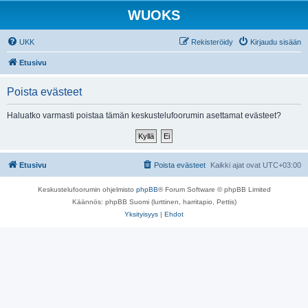
WUOKS
UKK
Rekisteröidy
Kirjaudu sisään
Etusivu
Poista evästeet
Haluatko varmasti poistaa tämän keskustelufoorumin asettamat evästeet?
Etusivu
Poista evästeet
Kaikki ajat ovat
UTC+03:00
Keskustelufoorumin ohjelmisto
phpBB
® Forum Software © phpBB Limited
Käännös: phpBB Suomi (lurttinen, harritapio, Pettis)
Yksityisyys
|
Ehdot