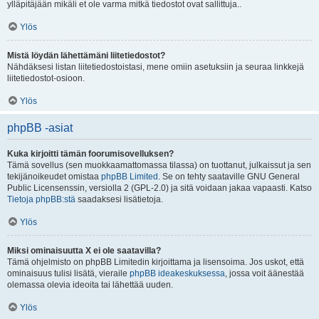
ylläpitäjään mikäli et ole varma mitkä tiedostot ovat sallittuja..
Ylös
Mistä löydän lähettämäni liitetiedostot?
Nähdäksesi listan liitetiedostoistasi, mene omiin asetuksiin ja seuraa linkkejä
liitetiedostot-osioon.
Ylös
phpBB -asiat
Kuka kirjoitti tämän foorumisovelluksen?
Tämä sovellus (sen muokkaamattomassa tilassa) on tuottanut, julkaissut ja sen
tekijänoikeudet omistaa
phpBB Limited
. Se on tehty saataville GNU General
Public Licensenssin, versiolla 2 (GPL-2.0) ja sitä voidaan jakaa vapaasti. Katso
Tietoja phpBB:stä
saadaksesi lisätietoja.
Ylös
Miksi ominaisuutta X ei ole saatavilla?
Tämä ohjelmisto on phpBB Limitedin kirjoittama ja lisensoima. Jos uskot, että
ominaisuus tulisi lisätä, vieraile
phpBB ideakeskuksessa
, jossa voit äänestää
olemassa olevia ideoita tai lähettää uuden.
Ylös