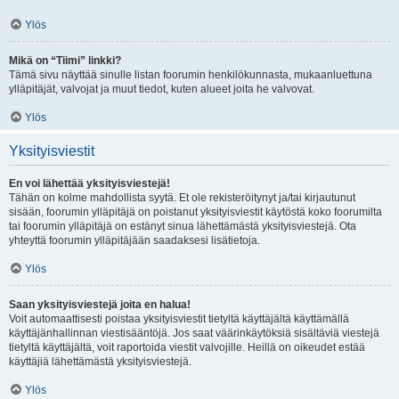
Ylös
Mikä on “Tiimi” linkki?
Tämä sivu näyttää sinulle listan foorumin henkilökunnasta, mukaanluettuna
ylläpitäjät, valvojat ja muut tiedot, kuten alueet joita he valvovat.
Ylös
Yksityisviestit
En voi lähettää yksityisviestejä!
Tähän on kolme mahdollista syytä. Et ole rekisteröitynyt ja/tai kirjautunut
sisään, foorumin ylläpitäjä on poistanut yksityisviestit käytöstä koko foorumilta
tai foorumin ylläpitäjä on estänyt sinua lähettämästä yksityisviestejä. Ota
yhteyttä foorumin ylläpitäjään saadaksesi lisätietoja.
Ylös
Saan yksityisviestejä joita en halua!
Voit automaattisesti poistaa yksityisviestit tietyltä käyttäjältä käyttämällä
käyttäjänhallinnan viestisääntöjä. Jos saat väärinkäytöksiä sisältäviä viestejä
tietyltä käyttäjältä, voit raportoida viestit valvojille. Heillä on oikeudet estää
käyttäjiä lähettämästä yksityisviestejä.
Ylös