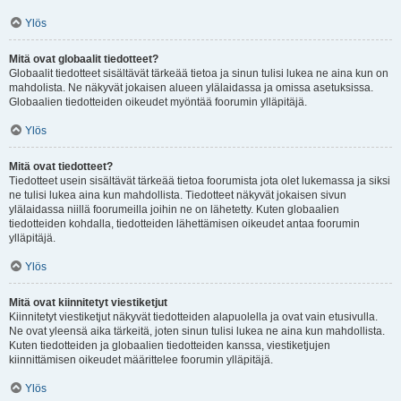
Ylös
Mitä ovat globaalit tiedotteet?
Globaalit tiedotteet sisältävät tärkeää tietoa ja sinun tulisi lukea ne aina kun on
mahdolista. Ne näkyvät jokaisen alueen ylälaidassa ja omissa asetuksissa.
Globaalien tiedotteiden oikeudet myöntää foorumin ylläpitäjä.
Ylös
Mitä ovat tiedotteet?
Tiedotteet usein sisältävät tärkeää tietoa foorumista jota olet lukemassa ja siksi
ne tulisi lukea aina kun mahdollista. Tiedotteet näkyvät jokaisen sivun
ylälaidassa niillä foorumeilla joihin ne on lähetetty. Kuten globaalien
tiedotteiden kohdalla, tiedotteiden lähettämisen oikeudet antaa foorumin
ylläpitäjä.
Ylös
Mitä ovat kiinnitetyt viestiketjut
Kiinnitetyt viestiketjut näkyvät tiedotteiden alapuolella ja ovat vain etusivulla.
Ne ovat yleensä aika tärkeitä, joten sinun tulisi lukea ne aina kun mahdollista.
Kuten tiedotteiden ja globaalien tiedotteiden kanssa, viestiketjujen
kiinnittämisen oikeudet määrittelee foorumin ylläpitäjä.
Ylös