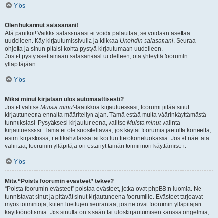
Ylös
Olen hukannut salasanani!
Älä panikoi! Vaikka salasanaasi ei voida palauttaa, se voidaan asettaa
uudelleen. Käy kirjautumissivulla ja klikkaa
Unohdin salasanani
. Seuraa
ohjeita ja sinun pitäisi kohta pystyä kirjautumaan uudelleen.
Jos et pysty asettamaan salasanaasi uudelleen, ota yhteyttä foorumin
ylläpitäjään.
Ylös
Miksi minut kirjataan ulos automaattisesti?
Jos et valitse
Muista minut
-laatikkoa kirjautuessasi, foorumi pitää sinut
kirjautuneena ennalta määritellyn ajan. Tämä estää muita väärinkäyttämästä
tunnuksiasi. Pysyäksesi kirjautuneena, valitse
Muista minut
-valinta
kirjautuessasi. Tämä ei ole suositeltavaa, jos käytät foorumia jaetulta koneelta,
esim. kirjastossa, nettikahvilassa tai koulun tietokoneluokassa. Jos et näe tätä
valintaa, foorumin ylläpitäjä on estänyt tämän toiminnon käyttämisen.
Ylös
Mitä “Poista foorumin evästeet” tekee?
“Poista foorumin evästeet” poistaa evästeet, jotka ovat phpBB:n luomia. Ne
tunnistavat sinut ja pitävät sinut kirjautuneena foorumille. Evästeet tarjoavat
myös toimintoja, kuten luettujen seurantaa, jos ne ovat foorumin ylläpitäjän
käyttöönottamia. Jos sinulla on sisään tai uloskirjautumisen kanssa ongelmia,