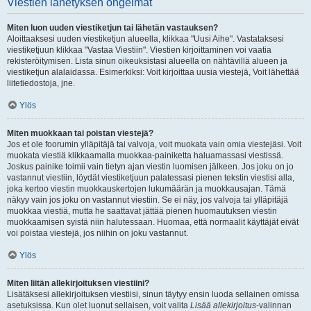
Viestien lähetyksen ongelmat
Miten luon uuden viestiketjun tai lähetän vastauksen?
Aloittaaksesi uuden viestiketjun alueella, klikkaa "Uusi Aihe". Vastataksesi
viestiketjuun klikkaa "Vastaa Viestiin". Viestien kirjoittaminen voi vaatia
rekisteröitymisen. Lista sinun oikeuksistasi alueella on nähtävillä alueen ja
viestiketjun alalaidassa. Esimerkiksi: Voit kirjoittaa uusia viestejä, Voit lähettää
liitetiedostoja, jne.
Ylös
Miten muokkaan tai poistan viestejä?
Jos et ole foorumin ylläpitäjä tai valvoja, voit muokata vain omia viestejäsi. Voit
muokata viestiä klikkaamalla muokkaa-painiketta haluamassasi viestissä.
Joskus painike toimii vain tietyn ajan viestin luomisen jälkeen. Jos joku on jo
vastannut viestiin, löydät viestiketjuun palatessasi pienen tekstin viestisi alla,
joka kertoo viestin muokkauskertojen lukumäärän ja muokkausajan. Tämä
näkyy vain jos joku on vastannut viestiin. Se ei näy, jos valvoja tai ylläpitäjä
muokkaa viestiä, mutta he saattavat jättää pienen huomautuksen viestin
muokkaamisen syistä niin halutessaan. Huomaa, että normaalit käyttäjät eivät
voi poistaa viestejä, jos niihin on joku vastannut.
Ylös
Miten liitän allekirjoituksen viestiini?
Lisätäksesi allekirjoituksen viestiisi, sinun täytyy ensin luoda sellainen omissa
asetuksissa. Kun olet luonut sellaisen, voit valita
Lisää allekirjoitus
-valinnan