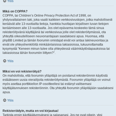
Ylös
Mikä on COPPA?
COPPA, tai Children’s Online Privacy Protection Act of 1998, on
yhdysvaltalainen laki, joka vaatii kaikkien verkkosivustojen, jotka mahdollisesti
keräävät alle 13-vuotiailta tietoja, hankkia huoltajan kirjallisen luvan tietojen
keräämiseen alle 13-vuotiaalta. Jos olet epävarma koskeeko tämä sinua
rekisteröityvänä käyttäjänä tai verkkosivua jolle olet rekisteröitymässä, ota
yhteyttä oikeudelliseen neuvonantajaan saadaksesi apua. Huomaa, että
phpBB Limited ja tämän foorumin omistajat eivät voi antaa lakineuvontaa ja
eivät ole yhteyshenkilöitä minkäänlaisissa lakiasioissa, lukuunottamatta
kysymystä “Keneen minun tulee olla yhteydessä väärinkäytöstapauksissa tai
lakiasioissa tähän foorumiin liittyen?”.
Ylös
Miksi en voi rekisteröityä?
On mahdollista, että foorumin ylläpitäjä on poistanut rekisteröinnin käytöstä
estääkseen uusia vierailijoita rekisteröitymästä. Foorumin ylläpitäjä on voinut
myös asettaa porttikiellon IP-osoitteellesi tai estänyt valitsemasi
käyttäjätunnuksen rekisteröinnin. Ota yhteyttä foorumin ylläpitäjään saadaksesi
apua.
Ylös
Rekisteröidyin, mutta en voi kirjautua!
Tarkista ensin käyttäjätunnuksesi ja salasanasi. Jos ne ovat oikein, yksi