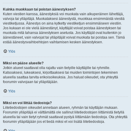
Kuinka muokkaan tai poistan äänestyksen?
Kuten viestien kanssa, äänestyksiä voi muokata vain alkuperäinen lähettäjä,
valvoja tai ylläpitäjä. Muokataksesi äänestystä, muokkaa ensimmäistä viestiä
viestiketjussa. Äänestys on aina kytketty viestiketjun ensimmäiseen viestiin.
Jos kukaan ei ole vielä äänestänyt, käyttäjät voivat poistaa äänestyksen tai
muokata mitä tahansa äänestyksen asetusta. Jos käyttäjät ovat kuitenkin jo
äänestäneet, vain valvojat tai ylläpitäjät voivat muokata tai poistaa sen. Tämä
estää äänestysvaihtoehtojen vaihtamisen kesken äänestyksen.
Ylös
Miksi en pääse alueelle?
Jotkin alueet saattavat olla rajattu vain tietyille käyttäjille tai ryhmille.
Katsoaksesi, lukeaksesi, kirjoittaaksesi tai muiden toimintojen tekeminen
alueella saattaa tarvita erikoisoikeuksia. Jos haluat oikeudet, ota yhteyttä
foorumin valvojaan tai ylläpitäjään.
Ylös
Miksi en voi liittää tiedostoja?
Liitetiedostojen oikeudet annetaan alueen, ryhmän tai käyttäjän mukaan.
Foorumin ylläpitäjä ei välttämättä ole sallinut liitetiedostojen liittämistä tietyllä
alueella tai vain tietyt ryhmät saattavat pystyä liittämään tiedostoja. Ota yhteyttä
foorumin ylläpitäjään jos et tiedä miksi et voi lisätä liitetiedostoja.