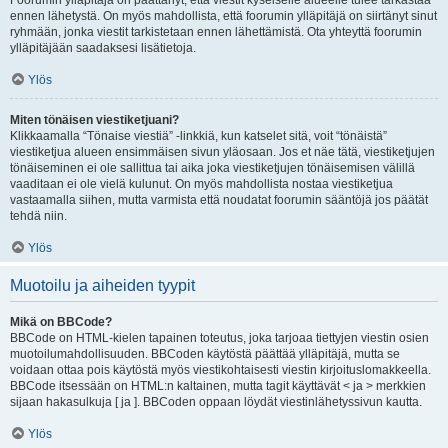
Foorumin ylläpitäjä on päättänyt, että viestit kyseiselle alueelle tulee tarkastaa
ennen lähetystä. On myös mahdollista, että foorumin ylläpitäjä on siirtänyt sinut
ryhmään, jonka viestit tarkistetaan ennen lähettämistä. Ota yhteyttä foorumin
ylläpitäjään saadaksesi lisätietoja.
Ylös
Miten tönäisen viestiketjuani?
Klikkaamalla “Tönaise viestiä” -linkkiä, kun katselet sitä, voit “tönäistä”
viestiketjua alueen ensimmäisen sivun yläosaan. Jos et näe tätä, viestiketjujen
tönäiseminen ei ole sallittua tai aika joka viestiketjujen tönäisemisen välillä
vaaditaan ei ole vielä kulunut. On myös mahdollista nostaa viestiketjua
vastaamalla siihen, mutta varmista että noudatat foorumin sääntöjä jos päätät
tehdä niin.
Ylös
Muotoilu ja aiheiden tyypit
Mikä on BBCode?
BBCode on HTML-kielen tapainen toteutus, joka tarjoaa tiettyjen viestin osien
muotoilumahdollisuuden. BBCoden käytöstä päättää ylläpitäjä, mutta se
voidaan ottaa pois käytöstä myös viestikohtaisesti viestin kirjoituslomakkeella.
BBCode itsessään on HTML:n kaltainen, mutta tagit käyttävät < ja > merkkien
sijaan hakasulkuja [ ja ]. BBCoden oppaan löydät viestinlähetyssivun kautta.
Ylös