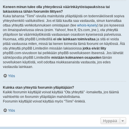
Keneen minun tulee olla yhteydessä väärinkäytöstapauksissa tai
lakiasioissa tähän foorumiin liittyen?
Kuka tahansa “Tiimi”-sivulla mainituista ylläpitäjistä on todennäköisesti sopiva
yhteyshenkilö valituksillesi. Jos et tätä kautta saa vastausta, sinun kannattaa
ottaa yhteyttä verkkotunnuksen omistajaan (tee
whois-kysely
) tai jos kyseessä
on ilmaispalvelussa oleva (esim. Yahoo!, free.fr, f2s.com, jne.), ota yhteyttä
ylläpitoon tai väärinkäytöksistä vastaavaan osastoon kyseisessä palvelussa.
Huomaa, että phpBB Limitedillä
ei ole lainkaan toimivaltaa
ja sitä ei voida
pitää vastuussa miten, missä tai kenen toimesta tämä foorumi on käytössä. Älä
ota yhteyttä phpBB Limitediin missään lakiasioissa
jotka eivät liity
phpBB.com-sivustoon tai pelkkään phpBB-sovellukseen itseensä. Jos lähetät
sähköpostia phpBB Limitedille
mistään kolmannen osapuolen
tämän
sovelluksen käytöstä, voit odottaa niukkasanaista vastausta, jos edes
vastausta lainkaan.
Ylös
Kuinka otan yhteyttä foorumin ylläpitäjään?
Kaikki foorumin käyttäjät voivat käyttää “Ota yhteyttä” -lomaketta, jos täämä
vaihtoehto on foorumin ylläpitäjän mahdollistama.
Foorumin käyttäjät voivat käyttää myös “Tiimi”-linkkiä.
Ylös
Hyppää