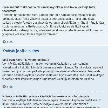
Olen saanut roskapostia tai väärinkäytöksiä sisältäviä viestejä tältä
foorumilta!
Olemme pahoillamme siitä. Tämän foorumin sähköpostilomake sisältää
ominaisuuksia, jotka yrittävät estää ja seurata käyttäjiä, jotka lähettävät
sellaisia viestejä, joten ota yhteyttä foorumin ylläpitäjään ja lähetä hänelle täysi
kopio saamastasi sähköpostista. On tärkeää, että se sisältää kaikki
otsaketiedot sähköpostista, jotka sisältävät viestin lähettäjän tiedot. Foorumin
ylläpitäjä voi sitten toimia tarpeen mukaan.
Ylös
Ystävät ja vihamiehet
Mitä ovat kaveri ja vihamieslistat?
Voit käyttää näitä listoja muiden foorumin käyttäjien organisointiin.
Kaverilistalle lisätään käyttäjiä omien asetusten kautta. Tämä auttaa nopeasti
näkemään jos he ovat paikalla ja yksityisviestien lähettämisessä. Teemasta
riippuen näiden käyttäjien viestit saatetaan myös korostaa. Jos lisäät käyttäjän
vihamieheksi, kaikki käyttäjän kirjoittamat viestit piilotetaan oletuksena.
Ylös
Kuinka voin lisätä / poistaa käyttäjiä kavereista tai vihamiehistä
Voit lisätä käyttäjiä listoihisi kahdella tapaa. Jokaisen käyttäjän profiilissa on
linkki jonka kautta voit lisätä heidät joko kavereihin tai vihamiehiin.