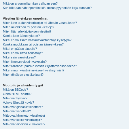
Mikä on arvonimi ja miten vaihdan sen?
Kun klikkaan sähköpostilinkkiä, minua pyydetään kirjautumaan?
Viestien lähetyksen ongelmat
Miten luon uuden viestiketjun tai lähetän vastauksen?
Miten muokkaan tai poistan viestejä?
Miten liitän allekirjoituksen viestiini?
Kuinka luon äänestyksen?
Miksi en voi lisätä vastausvaihtoehtoja kyselyyn?
Kuinka muokkaan tai poistan äänestyksen?
Miksi en pääse alueelle?
Miksi en voi liittää tiedostoja?
Miksi sain varoituksen?
Miten ilmoitan viestin valvojalle?
Mitä “Tallenna”-painike viestin kirjoittamisessa tekee?
Miksi minun viestini tarvitsee hyväksynnän?
Miten tönäisen viestiketjuani?
Muotoilu ja aiheiden tyypit
Mikä on BBCode?
Onko HTML sallittu?
Mitä ovat hymiöt?
Voinko lähettää kuvia?
Mitä ovat globaalit tiedotteet?
Mitä ovat tiedotteet?
Mitä ovat kiinnitetyt viestiketjut
Mitä ovat lukitut viestiketjut?
Mitä ovat aiheiden kuvakkeet?