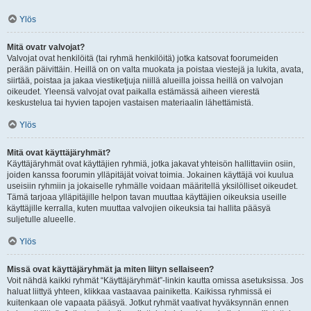
Ylös
Mitä ovatr valvojat?
Valvojat ovat henkilöitä (tai ryhmä henkilöitä) jotka katsovat foorumeiden
perään päivittäin. Heillä on on valta muokata ja poistaa viestejä ja lukita, avata,
siirtää, poistaa ja jakaa viestiketjuja niillä alueilla joissa heillä on valvojan
oikeudet. Yleensä valvojat ovat paikalla estämässä aiheen vierestä
keskustelua tai hyvien tapojen vastaisen materiaalin lähettämistä.
Ylös
Mitä ovat käyttäjäryhmät?
Käyttäjäryhmät ovat käyttäjien ryhmiä, jotka jakavat yhteisön hallittaviin osiin,
joiden kanssa foorumin ylläpitäjät voivat toimia. Jokainen käyttäjä voi kuulua
useisiin ryhmiin ja jokaiselle ryhmälle voidaan määritellä yksilölliset oikeudet.
Tämä tarjoaa ylläpitäjille helpon tavan muuttaa käyttäjien oikeuksia useille
käyttäjille kerralla, kuten muuttaa valvojien oikeuksia tai hallita pääsyä
suljetulle alueelle.
Ylös
Missä ovat käyttäjäryhmät ja miten liityn sellaiseen?
Voit nähdä kaikki ryhmät “Käyttäjäryhmät”-linkin kautta omissa asetuksissa. Jos
haluat liittyä yhteen, klikkaa vastaavaa painiketta. Kaikissa ryhmissä ei
kuitenkaan ole vapaata pääsyä. Jotkut ryhmät vaativat hyväksynnän ennen