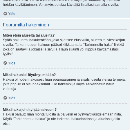
Vaihtoehtoisesti omista asetuksista voit lisätä käyttäjiä suoraan syöttämällä
heidän käyttäjänimen. Voit myös poistaa käyttäjiä listaltasi samalta sivulta.
Ylös
Foorumilta hakeminen
Miten etsin alueelta tai alueilta?
Syötä hakutermi hakukenttään, joka sijaitsee etusivulla, alueen tai viestiketjun
sivulla. Tarkennettuun hakuun pääset klikkaamalla “Tarkennettu haku”-linkkiä
joka on saatavilla jokaisella sivulla. Haun sijainti voi riippua käyttämästäsi
tyylistä.
Ylös
Miksi hakuni ei löytänyt mitään?
Hakusi oli todennäköisesti liian epämääräinen ja sisälsi useita yleisiä termejä,
joita phpBB ei ole indeksoinut. Ole tarkempi ja käytä Tarkennetun haun
valintoja.
Ylös
Miksi haku johti tyhjään sivuun!?
Hakusi palautti liian monta tulosta ja palvelin ei pystynyt käsittelemään niitä.
Käytä “Tarkennettua hakua” ja ole tarkempi hakuehdoissa ja alueissa joilta
etsit.