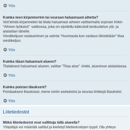
Ylös
Kuinka teen kirjanmerkin tai seuraan haluamaani aihetta?
Voit tehdä kirjanmekin tai tilata haluamasi aiheen valitsemalla sopivan linkin
“Aiheen työkalut” -valikossa, joka on sijoitettu kätevästi keskustelun ylä- ja
alalaidan lähelle.
Viestiketjuun vastaaminen ja valinta “Huomauta kun vastaus lähetetään” tilaa
viestiketjun.
Ylös
Kuinka tilaan haluamani alueen?
Tilataksesi haluamasi alueen, valitse “Tilaa alue” -linkki, aluesivun alalaidassa.
Ylös
Kuinka poistan tilaukseni?
Poistaaksesi tilauksiasi, mene omiin asetuksiisi ja seuraa linkkejä tilauksiisi.
Ylös
Liitetiedostot
Mitkä liitetiedostot ovat sallittuja tällä alueella?
Ylläpitäjä voi määrätä sallitut ja kielletyt liitetiedostojen tyypit. Ota yhteys