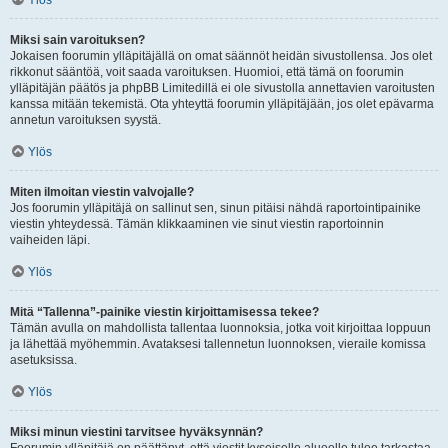
Ylös
Miksi sain varoituksen?
Jokaisen foorumin ylläpitäjällä on omat säännöt heidän sivustollensa. Jos olet
rikkonut sääntöä, voit saada varoituksen. Huomioi, että tämä on foorumin
ylläpitäjän päätös ja phpBB Limitedillä ei ole sivustolla annettavien varoitusten
kanssa mitään tekemistä. Ota yhteyttä foorumin ylläpitäjään, jos olet epävarma
annetun varoituksen syystä.
Ylös
Miten ilmoitan viestin valvojalle?
Jos foorumin ylläpitäjä on sallinut sen, sinun pitäisi nähdä raportointipainike
viestin yhteydessä. Tämän klikkaaminen vie sinut viestin raportoinnin
vaiheiden läpi.
Ylös
Mitä “Tallenna”-painike viestin kirjoittamisessa tekee?
Tämän avulla on mahdollista tallentaa luonnoksia, jotka voit kirjoittaa loppuun
ja lähettää myöhemmin. Avataksesi tallennetun luonnoksen, vieraile komissa
asetuksissa.
Ylös
Miksi minun viestini tarvitsee hyväksynnän?