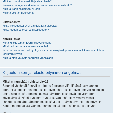
Mikä ero on kirjanmerkillä ja tilaamisella?
Kuinka teen kirjanmerkin tai seuraan haluamaani aihetta?
Kuinka tilaan haluamani alueen?
Kuinka poistan tilaukseni?
Liitetiedostot
Mitkä liitetiedostot ovat sallittuja tällä alueella?
Mistä löydän lähettämäni liitetiedostot?
phpBB -asiat
Kuka kirjoitti tämän foorumisovelluksen?
Miksi ominaisuutta X ei ole saatavilla?
Keneen minun tulee olla yhteydessä väärinkäytöstapauksissa tai lakiasioissa tähän
foorumiin liittyen?
Kuinka otan yhteyttä foorumin ylläpitäjään?
Kirjautumisen ja rekisteröitymisen ongelmat
Miksi minun pitää rekisteröityä?
Sinun ei välttämättä tarvitse, riippuu foorumin ylläpitäjästä, tarvitaanko
foorumilla kirjoittamiseen rekisteröitymistä. Rekisteröityminen voi kuitenkin
antaa sinulle lisää ominaisuuksia käyttöön, jotka eivät ole vieraiden
käytettävissä. Näitä ovat mm. avatar-kuvan määrittely, yksityisviestit,
sähköpostien lähettäminen muille käyttäjille, käyttäjäryhmien jäsenyys jne.
Siihen menee aikaa vain muutamia hetkiä, joten se on suositeltavaa.