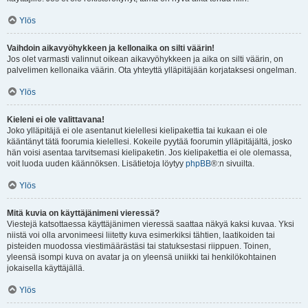
Ylös
Vaihdoin aikavyöhykkeen ja kellonaika on silti väärin!
Jos olet varmasti valinnut oikean aikavyöhykkeen ja aika on silti väärin, on
palvelimen kellonaika väärin. Ota yhteyttä ylläpitäjään korjataksesi ongelman.
Ylös
Kieleni ei ole valittavana!
Joko ylläpitäjä ei ole asentanut kielellesi kielipakettia tai kukaan ei ole
kääntänyt tätä foorumia kielellesi. Kokeile pyytää foorumin ylläpitäjältä, josko
hän voisi asentaa tarvitsemasi kielipaketin. Jos kielipakettia ei ole olemassa,
voit luoda uuden käännöksen. Lisätietoja löytyy
phpBB
®:n sivuilta.
Ylös
Mitä kuvia on käyttäjänimeni vieressä?
Viestejä katsottaessa käyttäjänimen vieressä saattaa näkyä kaksi kuvaa. Yksi
niistä voi olla arvonimeesi liitetty kuva esimerkiksi tähtien, laatikoiden tai
pisteiden muodossa viestimäärästäsi tai statuksestasi riippuen. Toinen,
yleensä isompi kuva on avatar ja on yleensä uniikki tai henkilökohtainen
jokaisella käyttäjällä.
Ylös