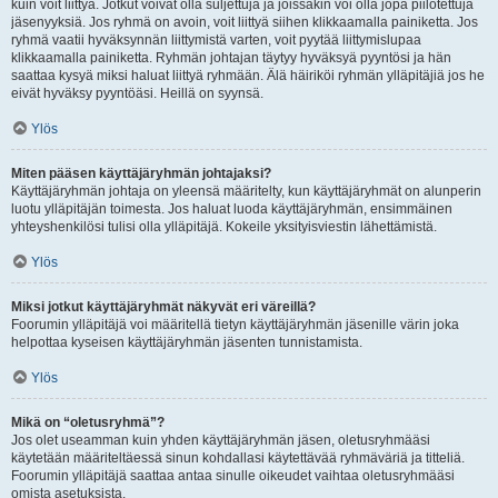
kuin voit liittyä. Jotkut voivat olla suljettuja ja joissakin voi olla jopa piilotettuja
jäsenyyksiä. Jos ryhmä on avoin, voit liittyä siihen klikkaamalla painiketta. Jos
ryhmä vaatii hyväksynnän liittymistä varten, voit pyytää liittymislupaa
klikkaamalla painiketta. Ryhmän johtajan täytyy hyväksyä pyyntösi ja hän
saattaa kysyä miksi haluat liittyä ryhmään. Älä häiriköi ryhmän ylläpitäjiä jos he
eivät hyväksy pyyntöäsi. Heillä on syynsä.
Ylös
Miten pääsen käyttäjäryhmän johtajaksi?
Käyttäjäryhmän johtaja on yleensä määritelty, kun käyttäjäryhmät on alunperin
luotu ylläpitäjän toimesta. Jos haluat luoda käyttäjäryhmän, ensimmäinen
yhteyshenkilösi tulisi olla ylläpitäjä. Kokeile yksityisviestin lähettämistä.
Ylös
Miksi jotkut käyttäjäryhmät näkyvät eri väreillä?
Foorumin ylläpitäjä voi määritellä tietyn käyttäjäryhmän jäsenille värin joka
helpottaa kyseisen käyttäjäryhmän jäsenten tunnistamista.
Ylös
Mikä on “oletusryhmä”?
Jos olet useamman kuin yhden käyttäjäryhmän jäsen, oletusryhmääsi
käytetään määriteltäessä sinun kohdallasi käytettävää ryhmäväriä ja titteliä.
Foorumin ylläpitäjä saattaa antaa sinulle oikeudet vaihtaa oletusryhmääsi
omista asetuksista.