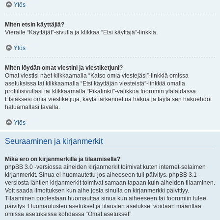
Ylös
Miten etsin käyttäjiä?
Vieraile “Käyttäjät”-sivulla ja klikkaa “Etsi käyttäjä”-linkkiä.
Ylös
Miten löydän omat viestini ja viestiketjuni?
Omat viestisi näet klikkaamalla “Katso omia viestejäsi”-linkkiä omissa
asetuksissa tai klikkaamalla “Etsi käyttäjän viesteistä”-linkkiä omalla
profiilisivullasi tai klikkaamalla “Pikalinkit”-valikkoa foorumin ylälaidassa.
Etsiäksesi omia viestiketjuja, käytä tarkennettua hakua ja täytä sen hakuehdot
haluamallasi tavalla.
Ylös
Seuraaminen ja kirjanmerkit
Mikä ero on kirjanmerkillä ja tilaamisella?
phpBB 3.0 -versiossa aiheiden kirjanmerkit toimivat kuten internet-selaimen
kirjanmerkit. Sinua ei huomautettu jos aiheeseen tuli päivitys. phpBB 3.1 -
versiosta lähtien kirjanmerkit toimivat samaan tapaan kuin aiheiden tilaaminen.
Voit saada ilmoituksen kun aihe josta sinulla on kirjanmerkki päivittyy.
Tilaaminen puolestaan huomauttaa sinua kun aiheeseen tai foorumiin tulee
päivitys. Huomautusten asetukset ja tilausten asetukset voidaan määrittää
omissa asetuksissa kohdassa “Omat asetukset”.