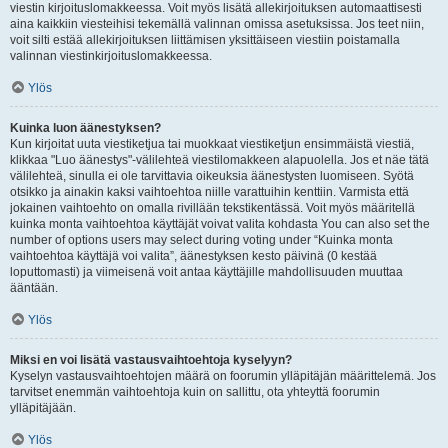
viestin kirjoituslomakkeessa. Voit myös lisätä allekirjoituksen automaattisesti
aina kaikkiin viesteihisi tekemällä valinnan omissa asetuksissa. Jos teet niin,
voit silti estää allekirjoituksen liittämisen yksittäiseen viestiin poistamalla
valinnan viestinkirjoituslomakkeessa.
Ylös
Kuinka luon äänestyksen?
Kun kirjoitat uuta viestiketjua tai muokkaat viestiketjun ensimmäistä viestiä,
klikkaa "Luo äänestys"-välilehteä viestilomakkeen alapuolella. Jos et näe tätä
välilehteä, sinulla ei ole tarvittavia oikeuksia äänestysten luomiseen. Syötä
otsikko ja ainakin kaksi vaihtoehtoa niille varattuihin kenttiin. Varmista että
jokainen vaihtoehto on omalla rivillään tekstikentässä. Voit myös määritellä
kuinka monta vaihtoehtoa käyttäjät voivat valita kohdasta You can also set the
number of options users may select during voting under “Kuinka monta
vaihtoehtoa käyttäjä voi valita”, äänestyksen kesto päivinä (0 kestää
loputtomasti) ja viimeisenä voit antaa käyttäjille mahdollisuuden muuttaa
ääntään.
Ylös
Miksi en voi lisätä vastausvaihtoehtoja kyselyyn?
Kyselyn vastausvaihtoehtojen määrä on foorumin ylläpitäjän määrittelemä. Jos
tarvitset enemmän vaihtoehtoja kuin on sallittu, ota yhteyttä foorumin
ylläpitäjään.
Ylös