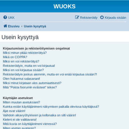
WUOKS
UKK
Rekisteröidy
Kirjaudu sisään
Etusivu
Usein kysyttyä
Usein kysyttyä
Kirjautumisen ja rekisteröitymisen ongelmat
Miksi minun pitää rekisteröityä?
Mikä on COPPA?
Miksi en voi rekisteröityä?
Rekisteröidyin, mutta en voi kirjautua!
Miksi en voi kirjautua sisään?
Rekisteröidyin joskus aiemmin, mutta en voi enää kirjautua sisään?!
Olen hukannut salasanani!
Miksi minut kirjataan ulos automaattisesti?
Mitä “Poista foorumin evästeet” tekee?
Käyttäjän asetukset
Miten muutan asetuksiani?
Kuinka estän käyttäjänimeni näkymisen paikalla olevissa käyttäjissä?
Ajat ovat väärin!
Vaihdoin aikavyöhykkeen ja kellonaika on silti väärin!
Kieleni ei ole valittavana!
Mitä kuvia on käyttäjänimeni vieressä?
Miten asetan avataren?