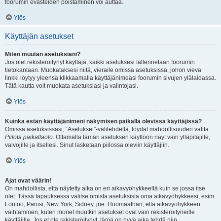
foorumin evästeiden poistaminen voi auttaa.
Ylös
Käyttäjän asetukset
Miten muutan asetuksiani?
Jos olet rekisteröitynyt käyttäjä, kaikki asetuksesi tallennetaan foorumin
tietokantaan. Muokataksesi niitä, vieraile omissa asetuksissa, johon vievä
linkki löytyy yleensä klikkaamalla käyttäjänimeäsi foorumin sivujen ylälaidassa.
Tätä kautta voit muokata asetuksiasi ja valintojasi.
Ylös
Kuinka estän käyttäjänimeni näkymisen paikalla olevissa käyttäjissä?
Omissa asetuksissasi, “Asetukset”-välilehdellä, löydät mahdollisuuden valita
Piilota paikallaolo
. Ottamalla tämän asetuksen käyttöön näyt vain ylläpitäjille,
valvojille ja itsellesi. Sinut lasketaan piilossa oleviin käyttäjiin.
Ylös
Ajat ovat väärin!
On mahdollista, että näytetty aika on eri aikavyöhykkeeltä kuin se jossa itse
olet. Tässä tapauksessa valitse omista asetuksista oma aikavyöhykkeesi, esim.
Lontoo, Pariisi, New York, Sidney, jne. Huomaathan, että aikavyöhykkeen
vaihtaminen, kuten monet muutkin asetukset ovat vain rekisteröityneille
käyttäjille. Jos et ole rekisteröitynyt, tämä on hyvä aika tehdä niin.