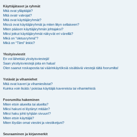
Käyttäjätasot ja ryhmät
Mitä ovat ylläpitäjät?
Mitä ovatr valvojat?
Mitä ovat käyttäjäryhmät?
Missä ovat käyttäjäryhmät ja miten liityn sellaiseen?
Miten pääsen käyttäjäryhmän johtajaksi?
Miksi jotkut käyttäjäryhmät näkyvät eri väreillä?
Mikä on “oletusryhmä”?
Mikä on “Tiimi” linkki?
Yksityisviestit
En voi lähettää yksityisviestejä!
Saan yksityisviestejä joita en halua!
Olen saanut roskapostia tai väärinkäytöksiä sisältäviä viestejä tältä foorumilta!
Ystävät ja vihamiehet
Mitä ovat kaveri ja vihamieslistat?
Kuinka voin lisätä / poistaa käyttäjiä kavereista tai vihamiehistä
Foorumilta hakeminen
Miten etsin alueelta tai alueilta?
Miksi hakuni ei löytänyt mitään?
Miksi haku johti tyhjään sivuun!?
Miten etsin käyttäjiä?
Miten löydän omat viestini ja viestiketjuni?
Seuraaminen ja kirjanmerkit