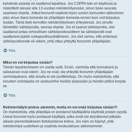
kahdesta asiasta on saattanut tapahtua. Jos COPPA-tuki on käytössä ja
määrittelit olevasi alle 13-vuotias rekisteröityessäsi, sinun tulee seurata
saamiasi ohjeita. Jotkut foorumit vaativat myös uusien tunnusten aktivoinnin
joko sinun itsesi toimesta tai ylläpitäjän toimesta ennen kuin voit kirjautua
sisään. Tämä tieto kerrottiin rekisteröitymisen yhteydessä. Jos sinulle
lähetettiin sähköpostia, seuraa ohjeita. Jos et saanut sähköpostia, olet
saattanut antaa virheellisen sähköpostiosoitteen tai sähköpostit ovat
saattaneet jäädä roskapostisuodattimeen. Jos olet varma, että antamasi
sähköpostiosoite oli oikein, yritä ottaa yhteyttä foorumin ylläpitäjään.
Ylös
Miksi en voi kirjautua sisään?
Tämän tapahtumiseen on useita syitä. Ensin, varmista että tunnuksesi ja
salasanasi ovat oikein. Jos ne ovat, ota yhteyttä foorumin ylläpitäjään
varmistaaksesi, että sinulla ei ole porttikieltoja. On myös mahdollista, että
sivuston omistajalla on asetusvirhe heidän päässään ja heidän pitäisi korjata
se.
Ylös
Rekisteröidyin joskus aiemmin, mutta en voi enää kirjautua sisään?!
On mahdollista, että ylläpitäjä on poistanut käyttäjätilisi käytöstä jostain syystä.
Useat foorumit myös poistavat käyttäjiä, jotka eivät ole kirjoittaneet pitkään
aikaan pienentääkseen tietokantansa kokoa. Jos näin on käynyt, yritä
rekisteröityä uudelleen ja osallistu keskusteluun aktiivisemmin.