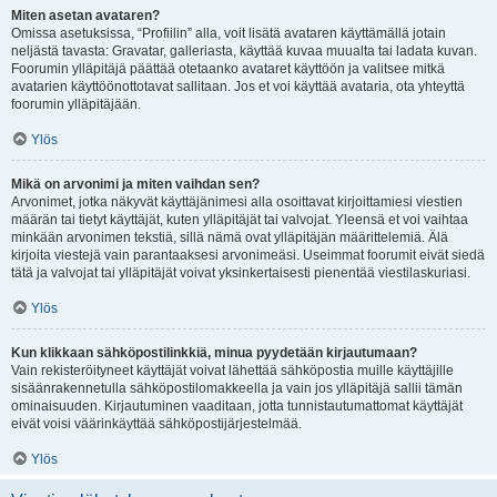
Miten asetan avataren?
Omissa asetuksissa, “Profiilin” alla, voit lisätä avataren käyttämällä jotain
neljästä tavasta: Gravatar, galleriasta, käyttää kuvaa muualta tai ladata kuvan.
Foorumin ylläpitäjä päättää otetaanko avataret käyttöön ja valitsee mitkä
avatarien käyttöönottotavat sallitaan. Jos et voi käyttää avataria, ota yhteyttä
foorumin ylläpitäjään.
Ylös
Mikä on arvonimi ja miten vaihdan sen?
Arvonimet, jotka näkyvät käyttäjänimesi alla osoittavat kirjoittamiesi viestien
määrän tai tietyt käyttäjät, kuten ylläpitäjät tai valvojat. Yleensä et voi vaihtaa
minkään arvonimen tekstiä, sillä nämä ovat ylläpitäjän määrittelemiä. Älä
kirjoita viestejä vain parantaaksesi arvonimeäsi. Useimmat foorumit eivät siedä
tätä ja valvojat tai ylläpitäjät voivat yksinkertaisesti pienentää viestilaskuriasi.
Ylös
Kun klikkaan sähköpostilinkkiä, minua pyydetään kirjautumaan?
Vain rekisteröityneet käyttäjät voivat lähettää sähköpostia muille käyttäjille
sisäänrakennetulla sähköpostilomakkeella ja vain jos ylläpitäjä sallii tämän
ominaisuuden. Kirjautuminen vaaditaan, jotta tunnistautumattomat käyttäjät
eivät voisi väärinkäyttää sähköpostijärjestelmää.
Ylös