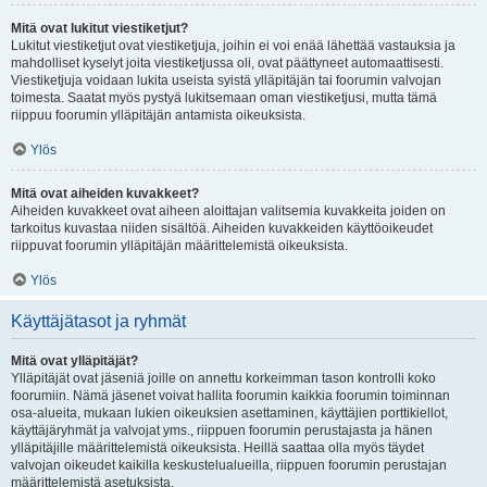
Mitä ovat lukitut viestiketjut?
Lukitut viestiketjut ovat viestiketjuja, joihin ei voi enää lähettää vastauksia ja
mahdolliset kyselyt joita viestiketjussa oli, ovat päättyneet automaattisesti.
Viestiketjuja voidaan lukita useista syistä ylläpitäjän tai foorumin valvojan
toimesta. Saatat myös pystyä lukitsemaan oman viestiketjusi, mutta tämä
riippuu foorumin ylläpitäjän antamista oikeuksista.
Ylös
Mitä ovat aiheiden kuvakkeet?
Aiheiden kuvakkeet ovat aiheen aloittajan valitsemia kuvakkeita joiden on
tarkoitus kuvastaa niiden sisältöä. Aiheiden kuvakkeiden käyttöoikeudet
riippuvat foorumin ylläpitäjän määrittelemistä oikeuksista.
Ylös
Käyttäjätasot ja ryhmät
Mitä ovat ylläpitäjät?
Ylläpitäjät ovat jäseniä joille on annettu korkeimman tason kontrolli koko
foorumiin. Nämä jäsenet voivat hallita foorumin kaikkia foorumin toiminnan
osa-alueita, mukaan lukien oikeuksien asettaminen, käyttäjien porttikiellot,
käyttäjäryhmät ja valvojat yms., riippuen foorumin perustajasta ja hänen
ylläpitäjille määrittelemistä oikeuksista. Heillä saattaa olla myös täydet
valvojan oikeudet kaikilla keskustelualueilla, riippuen foorumin perustajan
määrittelemistä asetuksista.