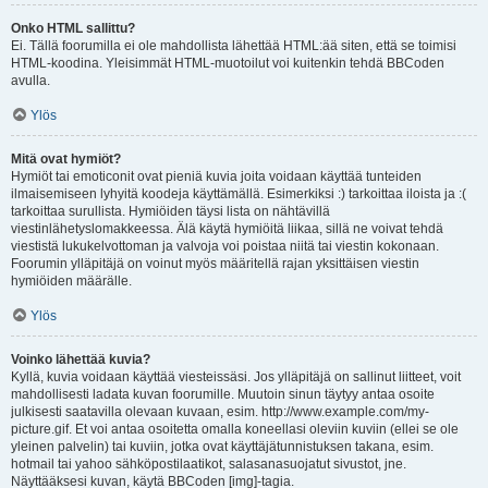
Onko HTML sallittu?
Ei. Tällä foorumilla ei ole mahdollista lähettää HTML:ää siten, että se toimisi
HTML-koodina. Yleisimmät HTML-muotoilut voi kuitenkin tehdä BBCoden
avulla.
Ylös
Mitä ovat hymiöt?
Hymiöt tai emoticonit ovat pieniä kuvia joita voidaan käyttää tunteiden
ilmaisemiseen lyhyitä koodeja käyttämällä. Esimerkiksi :) tarkoittaa iloista ja :(
tarkoittaa surullista. Hymiöiden täysi lista on nähtävillä
viestinlähetyslomakkeessa. Älä käytä hymiöitä liikaa, sillä ne voivat tehdä
viestistä lukukelvottoman ja valvoja voi poistaa niitä tai viestin kokonaan.
Foorumin ylläpitäjä on voinut myös määritellä rajan yksittäisen viestin
hymiöiden määrälle.
Ylös
Voinko lähettää kuvia?
Kyllä, kuvia voidaan käyttää viesteissäsi. Jos ylläpitäjä on sallinut liitteet, voit
mahdollisesti ladata kuvan foorumille. Muutoin sinun täytyy antaa osoite
julkisesti saatavilla olevaan kuvaan, esim. http://www.example.com/my-
picture.gif. Et voi antaa osoitetta omalla koneellasi oleviin kuviin (ellei se ole
yleinen palvelin) tai kuviin, jotka ovat käyttäjätunnistuksen takana, esim.
hotmail tai yahoo sähköpostilaatikot, salasanasuojatut sivustot, jne.
Näyttääksesi kuvan, käytä BBCoden [img]-tagia.