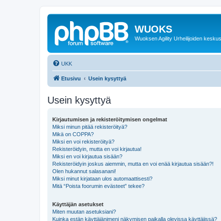
WUOKS
Wuoksen Agility Urheilijoiden keskus
UKK
Etusivu
Usein kysyttyä
Usein kysyttyä
Kirjautumisen ja rekisteröitymisen ongelmat
Miksi minun pitää rekisteröityä?
Mikä on COPPA?
Miksi en voi rekisteröityä?
Rekisteröidyin, mutta en voi kirjautua!
Miksi en voi kirjautua sisään?
Rekisteröidyin joskus aiemmin, mutta en voi enää kirjautua sisään?!
Olen hukannut salasanani!
Miksi minut kirjataan ulos automaattisesti?
Mitä “Poista foorumin evästeet” tekee?
Käyttäjän asetukset
Miten muutan asetuksiani?
Kuinka estän käyttäjänimeni näkymisen paikalla olevissa käyttäjissä?