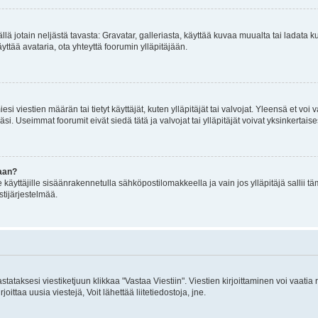
mällä jotain neljästä tavasta: Gravatar, galleriasta, käyttää kuvaa muualta tai ladata
äyttää avataria, ota yhteyttä foorumin ylläpitäjään.
iesi viestien määrän tai tietyt käyttäjät, kuten ylläpitäjät tai valvojat. Yleensä et vo
i. Useimmat foorumit eivät siedä tätä ja valvojat tai ylläpitäjät voivat yksinkertaise
aan?
le käyttäjille sisäänrakennetulla sähköpostilomakkeella ja vain jos ylläpitäjä sallii
stijärjestelmää.
stataksesi viestiketjuun klikkaa "Vastaa Viestiin". Viestien kirjoittaminen voi vaatia
joittaa uusia viestejä, Voit lähettää liitetiedostoja, jne.