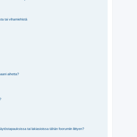
sta tai vihamiehistä
aani aihetta?
a?
töstapauksissa tai lakiasioissa tähän foorumiin liittyen?