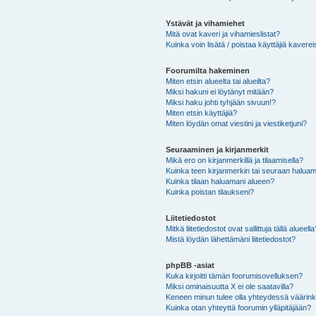
Ystävät ja vihamiehet
Mitä ovat kaveri ja vihamieslistat?
Kuinka voin lisätä / poistaa käyttäjiä kaverei
Foorumilta hakeminen
Miten etsin alueelta tai alueilta?
Miksi hakuni ei löytänyt mitään?
Miksi haku johti tyhjään sivuun!?
Miten etsin käyttäjiä?
Miten löydän omat viestini ja viestiketjuni?
Seuraaminen ja kirjanmerkit
Mikä ero on kirjanmerkillä ja tilaamisella?
Kuinka teen kirjanmerkin tai seuraan haluam
Kuinka tilaan haluamani alueen?
Kuinka poistan tilaukseni?
Liitetiedostot
Mitkä liitetiedostot ovat sallittuja tällä alueell
Mistä löydän lähettämäni liitetiedostot?
phpBB -asiat
Kuka kirjoitti tämän foorumisovelluksen?
Miksi ominaisuutta X ei ole saatavilla?
Keneen minun tulee olla yhteydessä väärinkäy
Kuinka otan yhteyttä foorumin ylläpitäjään?