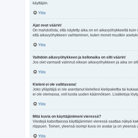
käyttäjiin.
Ylös
Ajat ovat väärin!
On mahdollista, että näytetty aika on eri aikavyöhykkeeltä kuin
että aikavyöhykkeen vaihtaminen, kuten monet muutkin asetukset o
Ylös
Vaihdoin aikavyöhykkeen ja kellonaika on silti väärin!
Jos olet varmasti valinnut oikean aikavyöhykkeen ja aika on silt
Ylös
Kieleni ei ole valittavana!
Joko ylläpitäjä ei ole asentanut kielellesi kielipakettia tai kuka
ei ole olemassa, voit luoda uuden käännöksen. Lisätietoja löyt
Ylös
Mitä kuvia on käyttäjänimeni vieressä?
Viestejä katsottaessa käyttäjänimen vieressä saattaa näkyä kaksi
riippuen. Toinen, yleensä isompi kuva on avatar ja on yleensä un
Ylös