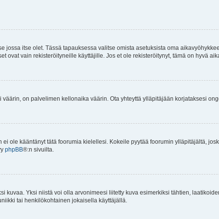
 se jossa itse olet. Tässä tapauksessa valitse omista asetuksista oma aikavyöhykke
vat vain rekisteröityneille käyttäjille. Jos et ole rekisteröitynyt, tämä on hyvä aik
i väärin, on palvelimen kellonaika väärin. Ota yhteyttä ylläpitäjään korjataksesi on
an ei ole kääntänyt tätä foorumia kielellesi. Kokeile pyytää foorumin ylläpitäjältä, jos
yy
phpBB
®:n sivuilta.
 kuvaa. Yksi niistä voi olla arvonimeesi liitetty kuva esimerkiksi tähtien, laatikoid
iikki tai henkilökohtainen jokaisella käyttäjällä.