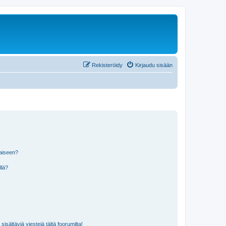
Rekisteröidy
Kirjaudu sisään
laiseen?
llä?
isältäviä viestejä tältä foorumilta!