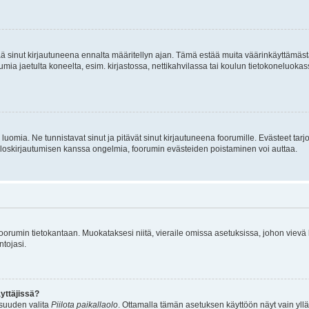
tää sinut kirjautuneena ennalta määritellyn ajan. Tämä estää muita väärinkäyttämäs
rumia jaetulta koneelta, esim. kirjastossa, nettikahvilassa tai koulun tietokoneluokas
luomia. Ne tunnistavat sinut ja pitävät sinut kirjautuneena foorumille. Evästeet tarj
i uloskirjautumisen kanssa ongelmia, foorumin evästeiden poistaminen voi auttaa.
n foorumin tietokantaan. Muokataksesi niitä, vieraile omissa asetuksissa, johon vievä
ntojasi.
yttäjissä?
isuuden valita
Piilota paikallaolo
. Ottamalla tämän asetuksen käyttöön näyt vain ylläpit