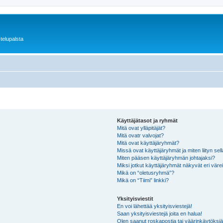
telupalsta
Käyttäjätasot ja ryhmät
Mitä ovat ylläpitäjät?
Mitä ovatr valvojat?
Mitä ovat käyttäjäryhmät?
Missä ovat käyttäjäryhmät ja miten liityn sel
Miten pääsen käyttäjäryhmän johtajaksi?
Miksi jotkut käyttäjäryhmät näkyvät eri värei
Mikä on “oletusryhmä”?
Mikä on “Tiimi” linkki?
Yksityisviestit
En voi lähettää yksityisviestejä!
Saan yksityisviestejä joita en halua!
Olen saanut roskapostia tai väärinkäytöksiä s