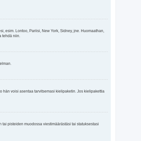
esi, esim. Lontoo, Pariisi, New York, Sidney, jne. Huomaathan,
a tehdä niin.
gelman.
ko hän voisi asentaa tarvitsemasi kielipaketin. Jos kielipakettia
en tai pisteiden muodossa viestimäärästäsi tai statuksestasi