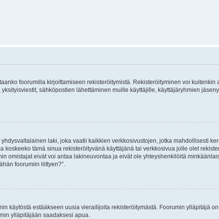
vitaanko foorumilla kirjoittamiseen rekisteröitymistä. Rekisteröityminen voi kuitenkin
 yksityisviestit, sähköpostien lähettäminen muille käyttäjille, käyttäjäryhmien jäs
hdysvaltalainen laki, joka vaatii kaikkien verkkosivustojen, jotka mahdollisesti kerää
a koskeeko tämä sinua rekisteröityvänä käyttäjänä tai verkkosivua jolle olet rekis
 omistajat eivät voi antaa lakineuvontaa ja eivät ole yhteyshenkilöitä minkäänla
ähän foorumiin liittyen?”.
nin käytöstä estääkseen uusia vierailijoita rekisteröitymästä. Foorumin ylläpitäjä on v
umin ylläpitäjään saadaksesi apua.