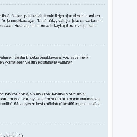
tissä. Joskus painike toimii vain tietyn ajan viestin luomisen
umäärän ja muokkausajan. Tämä näkyy vain jos joku on vastannut
tessaan. Huomaa, että normaalit käyttäjät eivät voi poistaa
valinnan viestin kirjoituslomakkeessa. Voit myös lisätä
isen yksittäiseen viestiin poistamalla valinnan
 tätä välilehteä, sinulla ei ole tarvittavia oikeuksia
 tekstikentässä. Voit myös määritellä kuinka monta vaihtoehtoa
 valita”, äänestyksen kesto päivinä (0 kestää loputtomasti) ja
n ylläpitäjään.