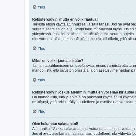
Ylös
Rekisteröidyin, mutta en voi kirjautua!
Tarkista ensin käyttäjätunnuksesi ja salasanasi. Jos ne ovat oik
seurata saamiasi ohjeita. Jotkut foorumit vaativat myös uusien tu
yhteydessä. Jos sinulle lähetettiin sähköpostia, seuraa ohjeita
olet varma, että antamasi sähköpostiosoite oli oikein, yritä ottaa
Ylös
Miksi en voi kirjautua sisään?
Tämän tapahtumiseen on useita syitä. Ensin, varmista että tunnuk
mahdollista, että sivuston omistajalla on asetusvirhe heidän pää
Ylös
Rekisteröidyin joskus aiemmin, mutta en voi enää kirjautua 
On mahdollista, että ylläpitäjä on poistanut käyttäjätilisi käytö
on käynyt, yritä rekisteröityä uudelleen ja osallistu keskusteluu
Ylös
Olen hukannut salasanani!
Älä panikoi! Vaikka salasanaasi ei voida palauttaa, se voidaan 
Jos et pysty asettamaan salasanaasi uudelleen, ota yhteyttä foo