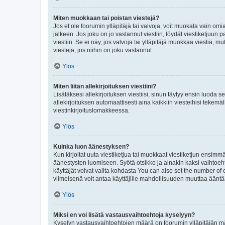
Miten muokkaan tai poistan viestejä?
Jos et ole foorumin ylläpitäjä tai valvoja, voit muokata vain om
jälkeen. Jos joku on jo vastannut viestiin, löydät viestiketjuu
viestiin. Se ei näy, jos valvoja tai ylläpitäjä muokkaa viestiä,
viestejä, jos niihin on joku vastannut.
Ylös
Miten liitän allekirjoituksen viestiini?
Lisätäksesi allekirjoituksen viestiisi, sinun täytyy ensin luoda s
allekirjoituksen automaattisesti aina kaikkiin viesteihisi tekemäl
viestinkirjoituslomakkeessa.
Ylös
Kuinka luon äänestyksen?
Kun kirjoitat uuta viestiketjua tai muokkaat viestiketjun ensimmäi
äänestysten luomiseen. Syötä otsikko ja ainakin kaksi vaihtoehto
käyttäjät voivat valita kohdasta You can also set the number of
viimeisenä voit antaa käyttäjille mahdollisuuden muuttaa ääntä
Ylös
Miksi en voi lisätä vastausvaihtoehtoja kyselyyn?
Kyselyn vastausvaihtoehtojen määrä on foorumin ylläpitäjän määr