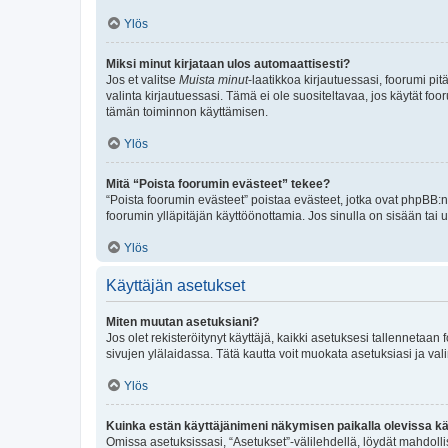
Ylös
Miksi minut kirjataan ulos automaattisesti?
Jos et valitse
Muista minut
-laatikkoa kirjautuessasi, foorumi pi
valinta kirjautuessasi. Tämä ei ole suositeltavaa, jos käytät foo
tämän toiminnon käyttämisen.
Ylös
Mitä “Poista foorumin evästeet” tekee?
“Poista foorumin evästeet” poistaa evästeet, jotka ovat phpBB:n 
foorumin ylläpitäjän käyttöönottamia. Jos sinulla on sisään ta
Ylös
Käyttäjän asetukset
Miten muutan asetuksiani?
Jos olet rekisteröitynyt käyttäjä, kaikki asetuksesi tallennetaa
sivujen ylälaidassa. Tätä kautta voit muokata asetuksiasi ja vali
Ylös
Kuinka estän käyttäjänimeni näkymisen paikalla olevissa kä
Omissa asetuksissasi, “Asetukset”-välilehdellä, löydät mahdoll