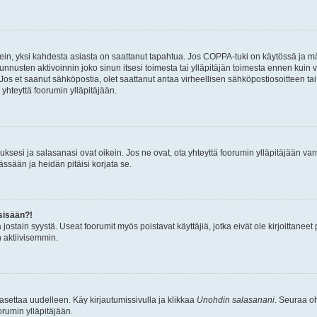
ein, yksi kahdesta asiasta on saattanut tapahtua. Jos COPPA-tuki on käytössä ja määri
nnusten aktivoinnin joko sinun itsesi toimesta tai ylläpitäjän toimesta ennen kuin vo
. Jos et saanut sähköpostia, olet saattanut antaa virheellisen sähköpostiosoitteen t
 yhteyttä foorumin ylläpitäjään.
sesi ja salasanasi ovat oikein. Jos ne ovat, ota yhteyttä foorumin ylläpitäjään varmi
ssään ja heidän pitäisi korjata se.
sisään?!
stä jostain syystä. Useat foorumit myös poistavat käyttäjiä, jotka eivät ole kirjoitta
n aktiivisemmin.
asettaa uudelleen. Käy kirjautumissivulla ja klikkaa
Unohdin salasanani
. Seuraa oh
rumin ylläpitäjään.