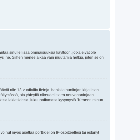
 antaa sinulle lisää ominaisuuksia käyttöön, jotka eivät ole
enyys jne. Siihen menee aikaa vain muutamia hetkiä, joten se on
vät alle 13-vuotiailta tietoja, hankkia huoltajan kirjallisen
teröitymässä, ota yhteyttä oikeudelliseen neuvonantajaan
isissa lakiasioissa, lukuunottamatta kysymystä “Keneen minun
oinut myös asettaa porttikiellon IP-osoitteellesi tai estänyt