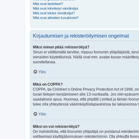
Mitä ovat tiedotteet?
Mitä ovat kiinnitetyt viestiketjut
Mitä ovat lukitut viestiketjut?
Mitä ovat aiheiden kuvakkeet?
Kirjautumisen ja rekisteröitymisen ongelmat
Miksi minun pitää rekisteröityä?
Sinun ei välttämättä tarvitse, riippuu foorumin ylläpitäjästä, tar
vieraiden käytettävissä. Näitä ovat mm. avatar-kuvan määrittely,
suositeltavaa.
Ylös
Mikä on COPPA?
COPPA, tai Children’s Online Privacy Protection Act of 1998, on y
luvan tietojen keräämiseen alle 13-vuotiaalta. Jos olet epävarm
saadaksesi apua. Huomaa, että phpBB Limited ja tämän foorumin
tulee olla yhteydessä väärinkäytöstapauksissa tai lakiasioissa t
Ylös
Miksi en voi rekisteröityä?
On mahdollista, että foorumin ylläpitäjä on poistanut rekisteröin
valitsemasi käyttäjätunnuksen rekisteröinnin. Ota yhteyttä foor