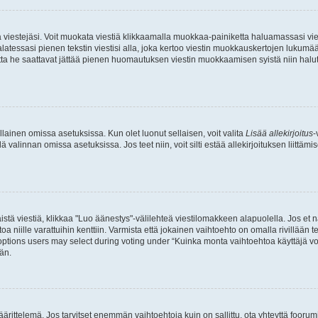
ia viestejäsi. Voit muokata viestiä klikkaamalla muokkaa-painiketta haluamassasi vies
n palatessasi pienen tekstin viestisi alla, joka kertoo viestin muokkauskertojen luk
 mutta he saattavat jättää pienen huomautuksen viestin muokkaamisen syistä niin halu
ellainen omissa asetuksissa. Kun olet luonut sellaisen, voit valita
Lisää allekirjoitus
-
lä valinnan omissa asetuksissa. Jos teet niin, voit silti estää allekirjoituksen liittäm
stä viestiä, klikkaa "Luo äänestys"-välilehteä viestilomakkeen alapuolella. Jos et näe
a niille varattuihin kenttiin. Varmista että jokainen vaihtoehto on omalla rivillään
 options users may select during voting under “Kuinka monta vaihtoehtoa käyttäjä voi
än.
ittelemä. Jos tarvitset enemmän vaihtoehtoja kuin on sallittu, ota yhteyttä foorumi