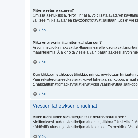
Miten asetan avataren?
Omissa asetuksissa, “Profiilin” alla, voit lisätä avataren käyttä
valitsee mitkä avatarien käyttöönottotavat sallitaan. Jos et voi k
Ylös
Mikä on arvonimi ja miten vaihdan sen?
Arvonimet, jotka näkyvät käyttäjänimesi alla osoittavat kirjoittam
määrittelemiä. Älä kirjoita viestejä vain parantaaksesi arvonimeäs
Ylös
Kun klikkaan sähköpostilinkkiä, minua pyydetään kirjautum
Vain rekisteröityneet käyttäjät voivat lähettää sähköpostia muil
tunnistautumattomat käyttäjät eivät voisi väärinkäyttää sähköpo
Ylös
Viestien lähetyksen ongelmat
Miten luon uuden viestiketjun tai lähetän vastauksen?
Aloittaaksesi uuden viestiketjun alueella, klikkaa "Uusi Aihe". Va
nähtävillä alueen ja viestiketjun alalaidassa. Esimerkiksi: Voit kir
Ylös