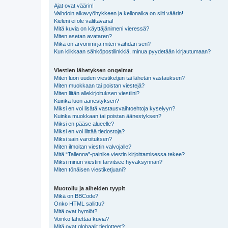
Ajat ovat väärin!
Vaihdoin aikavyöhykkeen ja kellonaika on silti väärin!
Kieleni ei ole valittavana!
Mitä kuvia on käyttäjänimeni vieressä?
Miten asetan avataren?
Mikä on arvonimi ja miten vaihdan sen?
Kun klikkaan sähköpostilinkkiä, minua pyydetään kirjautumaan?
Viestien lähetyksen ongelmat
Miten luon uuden viestiketjun tai lähetän vastauksen?
Miten muokkaan tai poistan viestejä?
Miten liitän allekirjoituksen viestiini?
Kuinka luon äänestyksen?
Miksi en voi lisätä vastausvaihtoehtoja kyselyyn?
Kuinka muokkaan tai poistan äänestyksen?
Miksi en pääse alueelle?
Miksi en voi liittää tiedostoja?
Miksi sain varoituksen?
Miten ilmoitan viestin valvojalle?
Mitä “Tallenna”-painike viestin kirjoittamisessa tekee?
Miksi minun viestini tarvitsee hyväksynnän?
Miten tönäisen viestiketjuani?
Muotoilu ja aiheiden tyypit
Mikä on BBCode?
Onko HTML sallittu?
Mitä ovat hymiöt?
Voinko lähettää kuvia?
Mitä ovat globaalit tiedotteet?