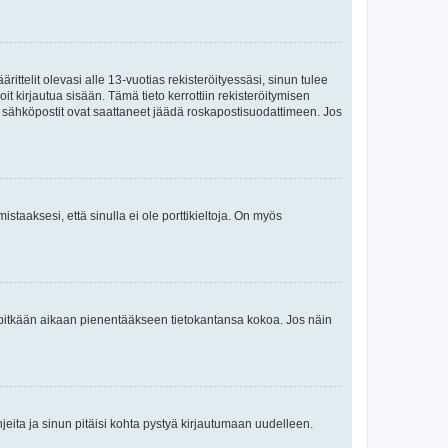
ttelit olevasi alle 13-vuotias rekisteröityessäsi, sinun tulee
it kirjautua sisään. Tämä tieto kerrottiin rekisteröitymisen
ai sähköpostit ovat saattaneet jäädä roskapostisuodattimeen. Jos
staaksesi, että sinulla ei ole porttikieltoja. On myös
neet pitkään aikaan pienentääkseen tietokantansa kokoa. Jos näin
jeita ja sinun pitäisi kohta pystyä kirjautumaan uudelleen.