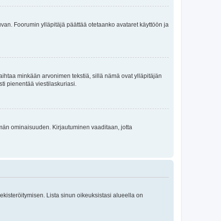
 kuvan. Foorumin ylläpitäjä päättää otetaanko avataret käyttöön ja
i vaihtaa minkään arvonimen tekstiä, sillä nämä ovat ylläpitäjän
sti pienentää viestilaskuriasi.
 tämän ominaisuuden. Kirjautuminen vaaditaan, jotta
 rekisteröitymisen. Lista sinun oikeuksistasi alueella on