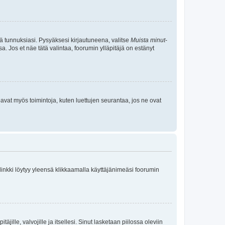
tä tunnuksiasi. Pysyäksesi kirjautuneena, valitse
Muista minut
-
sa. Jos et näe tätä valintaa, foorumin ylläpitäjä on estänyt
oavat myös toimintoja, kuten luettujen seurantaa, jos ne ovat
 linkki löytyy yleensä klikkaamalla käyttäjänimeäsi foorumin
äjille, valvojille ja itsellesi. Sinut lasketaan piilossa oleviin